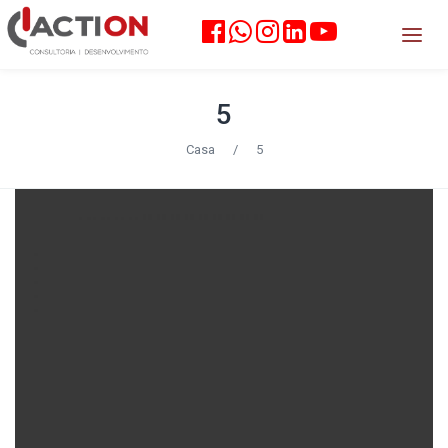
5
Casa
/
5