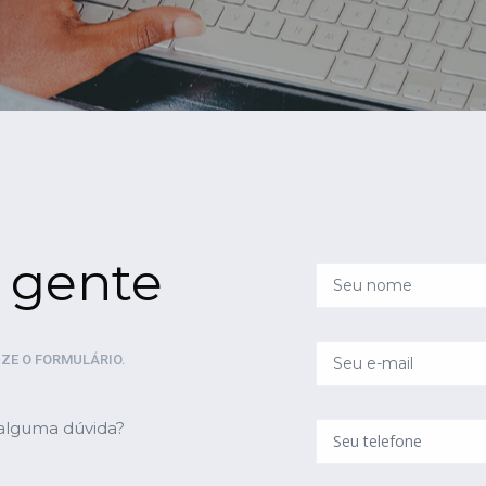
 gente
IZE O FORMULÁRIO.
 alguma dúvida?