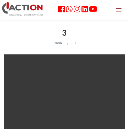
3
Casa
/
3