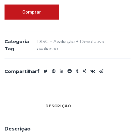
Disc
Comprar
–
Avaliação
+
Devolutiva
Categoria
DISC – Avaliação + Devolutiva
-
Tag
avaliacao
Link
2
quantidade
Compartilhar
DESCRIÇÃO
Descrição