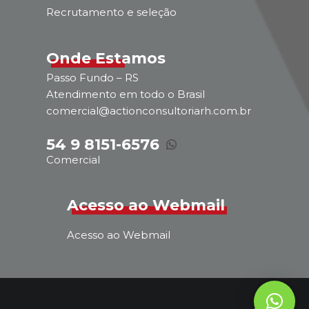
Recrutamento e seleção
Onde Estamos
Passo Fundo – RS
Atendimento em todo o Brasil
comercial@actionconsultoriarh.com.br
54 9 8151-6576
Comercial
Acesso ao Webmail
Acesso ao Webmail