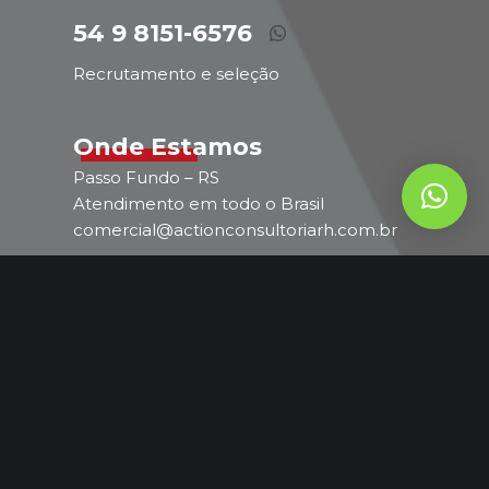
54 9 8151-6576
Recrutamento e seleção
Onde Estamos
Passo Fundo – RS
Atendimento em todo o Brasil
comercial@actionconsultoriarh.com.br
54 9 8151-6576
Comercial
Acesso ao Webmail
Acesso ao Webmail