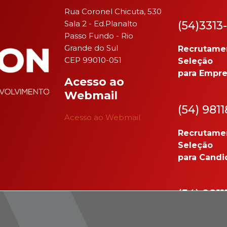
Rua Coronel Chicuta, 530
Sala 2 - Ed.Planalto
(54)3313
Passo Fundo - Rio
Grande do Sul
Recrutame
CEP 99010-051
Seleção
para Empre
Acesso ao
Webmail
(54) 981
Acesso ao Webmail
Recrutame
Seleção
para Candi
(54) 991