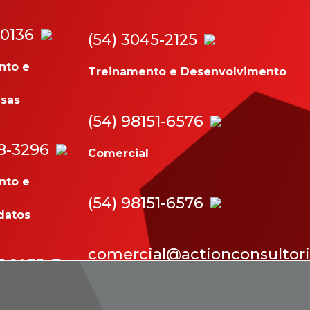
-0136
(54) 3045-2125
nto e
Treinamento e Desenvolvimento
sas
(54) 98151-6576
18-3296
Comercial
nto e
(54) 98151-6576
datos
comercial@actionconsultor
13-1432