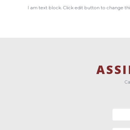
I am text block. Click edit button to change thi
ASS
Ca