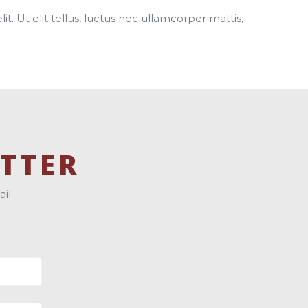
t. Ut elit tellus, luctus nec ullamcorper mattis,
TTER
il.