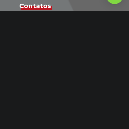
Contatos
54 9 8151-6576
Recrutamento e seleção
Onde Estamos
Passo Fundo – RS
Atendimento em todo o Brasil
comercial@actionconsultoriarh.com.br
54 9 8151-6576
Comercial
Acesso ao Webmail
Acesso ao Webmail